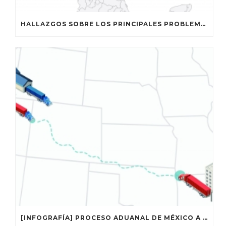
HALLAZGOS SOBRE LOS PRINCIPALES PROBLEMAS DE COORDINACIÓN QUE COMPROMETEN LA EFICIENCIA Y LA INTEGRIDAD DEL CRUCE FRONTERIZO ENTRE ESTADOS UNIDOS Y MÉXICO, SEGÚN EL TEXAS TRANSPORTATION INSTITUTE
[INFOGRAFÍA] PROCESO ADUANAL DE MÉXICO A ESTADOS UNIDOS