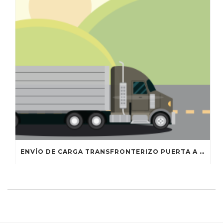
ENVÍO DE CARGA TRANSFRONTERIZO PUERTA A PUERTA A TRAVÉS DE EE. UU. Y MÉXICO