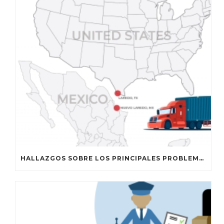
HALLAZGOS SOBRE LOS PRINCIPALES PROBLEMAS DE COORDINACIÓN QUE COMPROMETEN LA EFICIENCIA Y LA INTEGRIDAD DEL CRUCE FRONTERIZO ENTRE ESTADOS UNIDOS Y MÉXICO, SEGÚN EL TEXAS TRANSPORTATION INSTITUTE