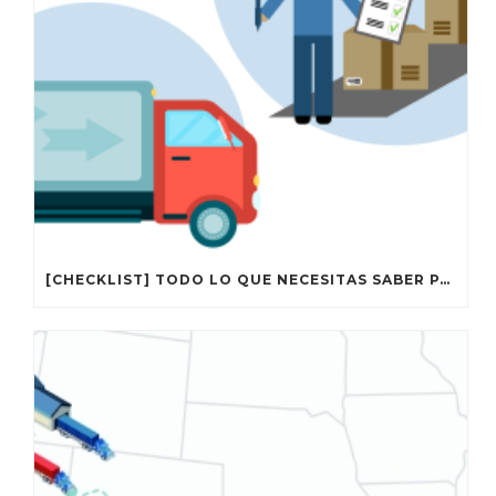
[CHECKLIST] TODO LO QUE NECESITAS SABER PARA REGISTRARTE CON UN AGENTE ADUANAL